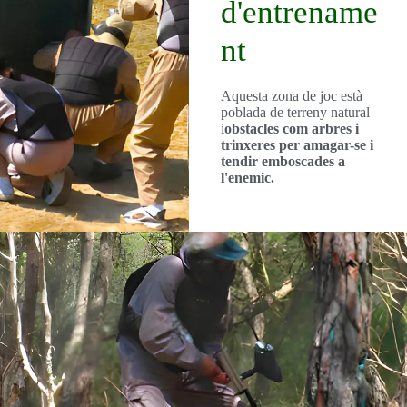
d'entrename
nt
Aquesta zona de joc està
poblada de terreny natural
i
obstacles com arbres i
trinxeres per amagar-se i
tendir emboscades a
l'enemic.