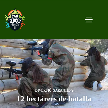
?>
DIVERSIÓ GARANTIDA
12 hectàrees de batalla