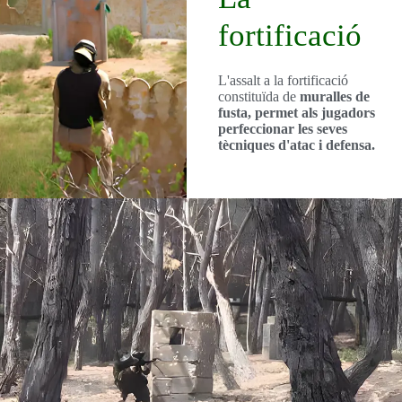
fortificació
L'assalt a la fortificació
constituïda de
muralles de
fusta, permet als jugadors
perfeccionar les seves
tècniques d'atac i defensa.