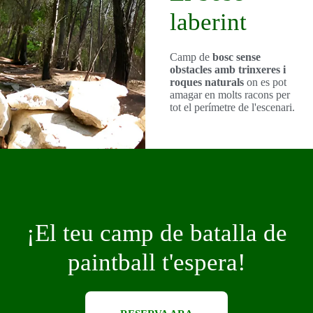
laberint
Camp de
bosc sense
obstacles amb trinxeres i
roques naturals
on es pot
amagar en molts racons per
tot el perímetre de l'escenari.
¡El teu camp de batalla de
paintball t'espera!